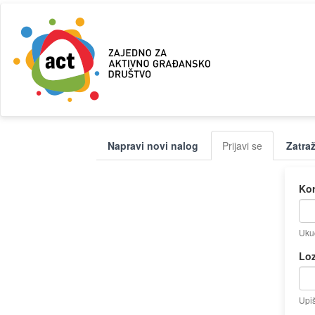
Skip
to
main
content
Primarni
Napravi novi nalog
Prijavi se
(active
Zatra
tabovi
tab)
Kor
Ukuc
Lo
Upiš