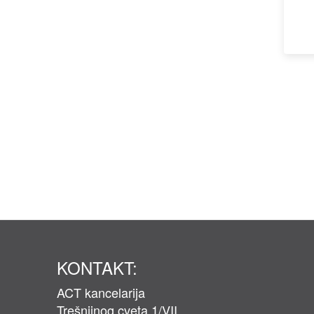
KONTAKT:
ACT kancelarija
Trešnjinog cveta 1/VII